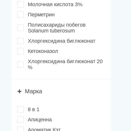
Молочная кислота 3%
Перметрин
Полисахариды побегов
Solanum tuberosum
Хлоргексидина биглюконат
Кетоконазол
Хлоргексидина биглюконат 20
%
Марка
8 в 1
Апиценна
Ароматик Кэт