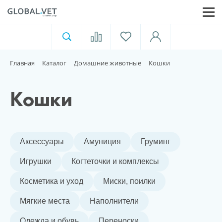
Ветеринарная аптека
Москва
Главная
Каталог
Домашние животные
Кошки
Для пищевой индустрии
Кошки
Домашние животные
Аксессуары
Амуниция
Груминг
Домой
Игрушки
Когтеточки и комплексы
Каталог
Косметика и уход
Миски, поилки
Акции
Мягкие места
Наполнители
Одежда и обувь
Переноски