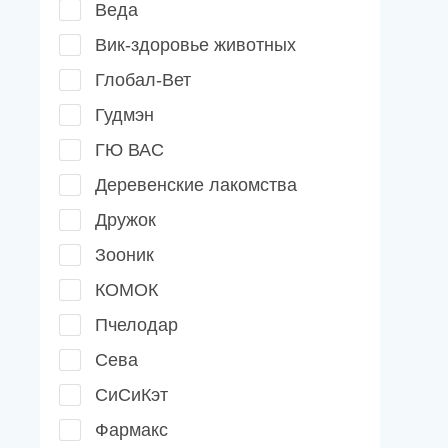
Веда
Вик-здоровье животных
Глобал-Вет
Гудмэн
ГЮ ВАС
Деревенские лакомства
Дружок
Зооник
КОМОК
Пчелодар
Сева
СиСиКэт
Фармакс