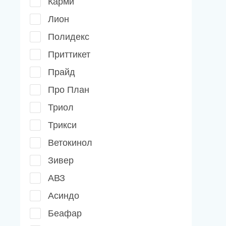
Карми
Лион
Полидекс
Приттикет
Прайд
Про План
Триол
Трикси
Ветокинол
Зивер
АВЗ
Асиндо
Беафар