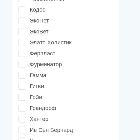
Кодос
ЭкоПет
ЭкоВет
Элато Холистик
Ферпласт
Фурминатор
Гамма
Гигви
ГоЗи
Грандорф
Хантер
Ив Сен Бернард