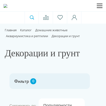
Ветеринарная аптека
Москва
Главная
Каталог
Домашние животные
Для пищевой индустрии
Аквариумистика и рептилии
Декорации и грунт
Домашние животные
Декорации и грунт
Домой
Фильтр
0
Каталог
Акции
Популярности
Сортировать по: