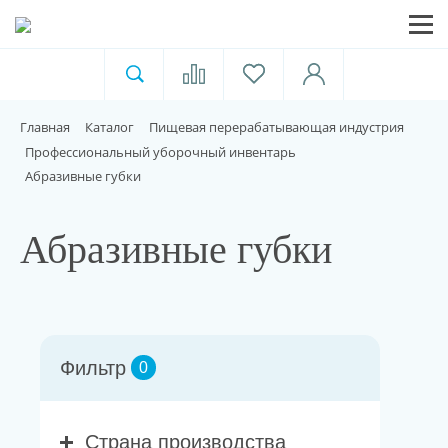
Ветеринарная аптека
Москва
Главная
Каталог
Пищевая перерабатывающая индустрия
Для пищевой индустрии
Профессиональный уборочный инвентарь
Абразивные губки
Домашние животные
Абразивные губки
Домой
Каталог
Фильтр
0
Акции
Страна производства