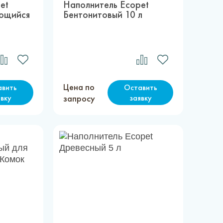
et
Наполнитель Ecopet
ющийся
Бентонитовый 10 л
Цена по
авить
Оставить
явку
запросу
заявку