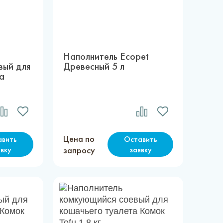
Наполнитель Ecopet
вый для
Древесный 5 л
а
г
Цена по
авить
Оставить
явку
запросу
заявку