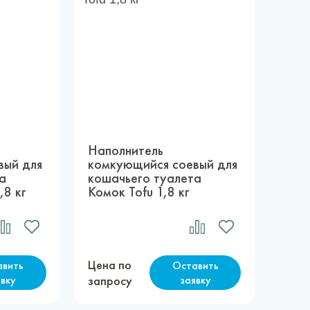
Наполнитель
вый для
комкующийся соевый для
а
кошачьего туалета
,8 кг
Комок Tofu 1,8 кг
Цена по
авить
Оставить
явку
запросу
заявку