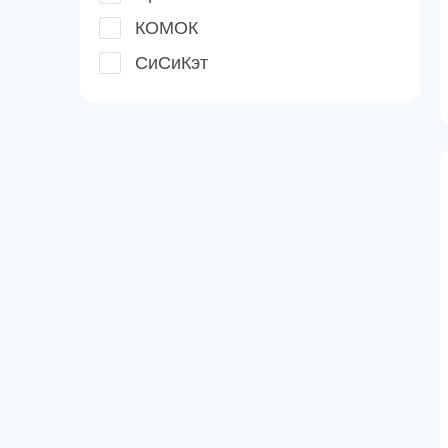
КОМОК
СиСиКэт