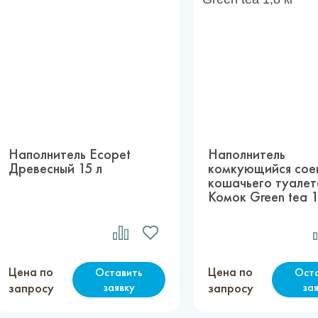
Наполнитель Ecopet
Наполнитель
Древесный 15 л
комкующийся сое
кошачьего туалет
Комок Green tea 1
Цена по
Цена по
Оставить
Ост
запросу
заявку
запросу
за