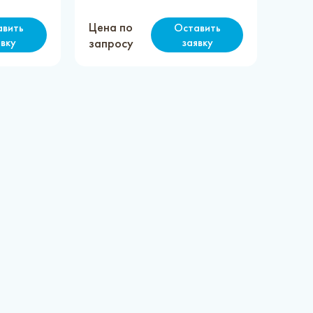
Цена по
авить
Оставить
явку
запросу
заявку