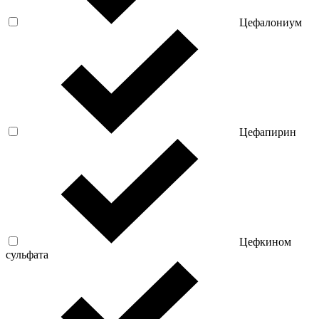
Цефалониум
Цефапирин
Цефкином
сульфата