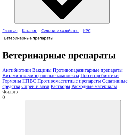
Главная
Каталог
Сельское хозяйство
КРС
Ветеринарные препараты
Ветеринарные препараты
Антибиотики
Вакцины
Противопаразитарные препараты
Витаминно-минеральные комплексы
Про и пребиотики
Гормоны
НПВС
Противомаститные препараты
Седативные
средства
Спреи и мази
Растворы
Расходные материалы
Фильтр
0