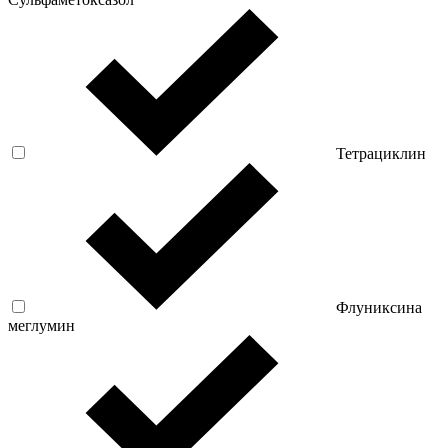
Тетрациклин
Флуниксина
меглумин