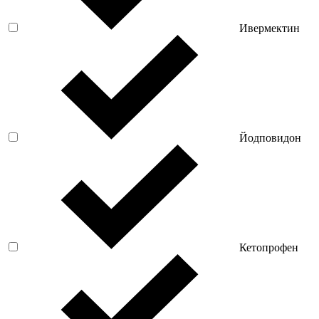
Ивермектин
Йодповидон
Кетопрофен