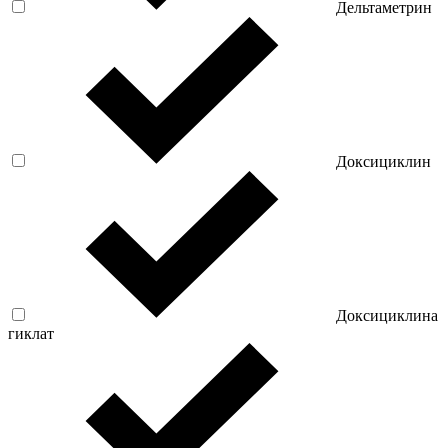
Дельтаметрин
Доксициклин
Доксициклина
гиклат