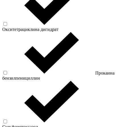
Окситетрациклина дигидрат
Прокаина
бензилпенициллин
Сульфаметоксазол