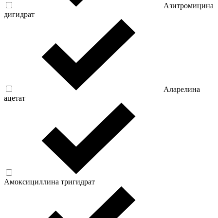
Азитромицина
дигидрат
Аларелина
ацетат
Амоксициллина тригидрат