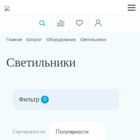
Ветеринарная аптека
Москва
Главная
Каталог
Оборудование
Светильники
Для пищевой индустрии
Светильники
Домашние животные
Домой
Фильтр
0
Каталог
Акции
Популярности
Сортировать по: