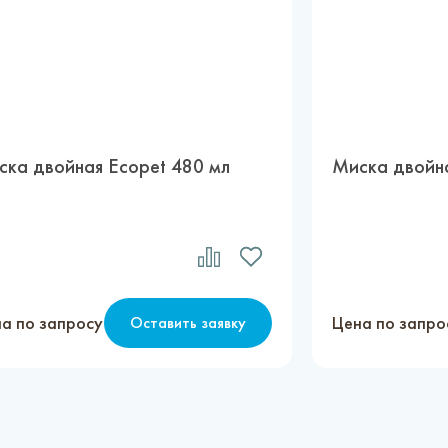
ска двойная Ecopet 480 мл
Миска двойна
а по запросу
Цена по запро
Оставить заявку