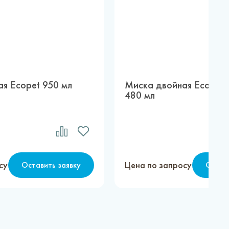
я Ecopet 950 мл
Миска двойная Ecopet,
480 мл
су
Цена по запросу
Оставить заявку
Остав