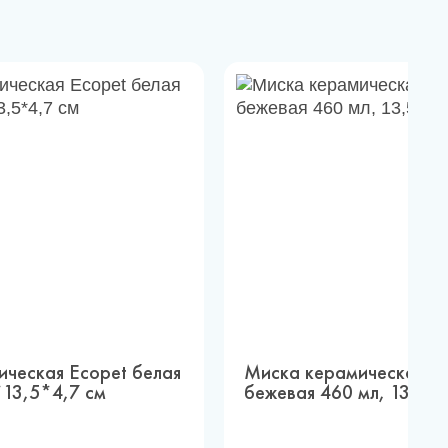
ческая Ecopet белая
Миска керамическая E
*13,5*4,7 см
бежевая 460 мл, 13,5*