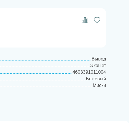
Вывод
ЭкоПет
4603391011004
Бежевый
Миски