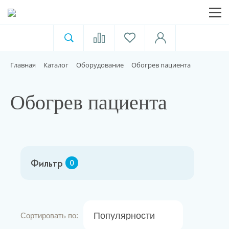
Ветеринарная аптека
Москва
Главная
Каталог
Оборудование
Обогрев пациента
Для пищевой индустрии
Обогрев пациента
Домашние животные
Домой
Фильтр
0
Каталог
Акции
Популярности
Сортировать по: