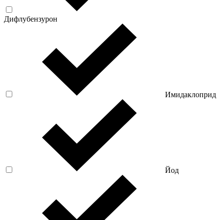
Дифлубензурон
Имидаклоприд
Йод