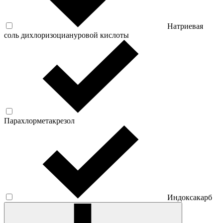
Натриевая
соль дихлоризоциануровой кислоты
Парахлорметакрезол
Индоксакарб