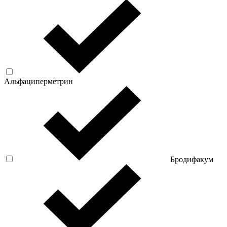
Альфациперметрин
Бродифакум