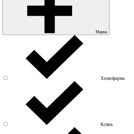
Марка
Хювефарма
Ксянь