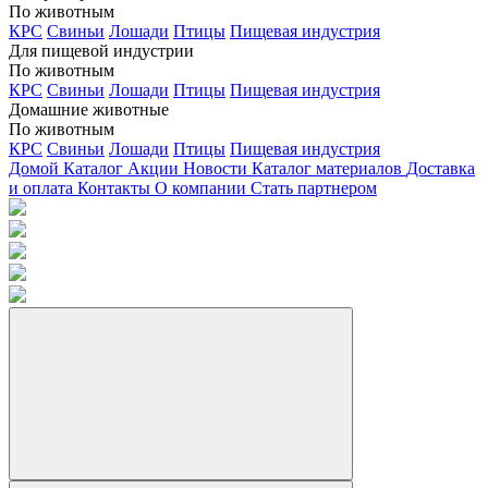
По животным
КРС
Свиньи
Лошади
Птицы
Пищевая индустрия
Для пищевой индустрии
По животным
КРС
Свиньи
Лошади
Птицы
Пищевая индустрия
Домашние животные
По животным
КРС
Свиньи
Лошади
Птицы
Пищевая индустрия
Домой
Каталог
Акции
Новости
Каталог материалов
Доставка
и оплата
Контакты
О компании
Стать партнером