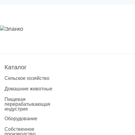
Новости
Каталог материалов
Доставка и оплата
Контакты
О компании
Каталог
Сельское хозяйство
Стать партнером
Домашние животные
Пищевая
перерабатывающая
индустрия
Оборудование
Собственное
производство