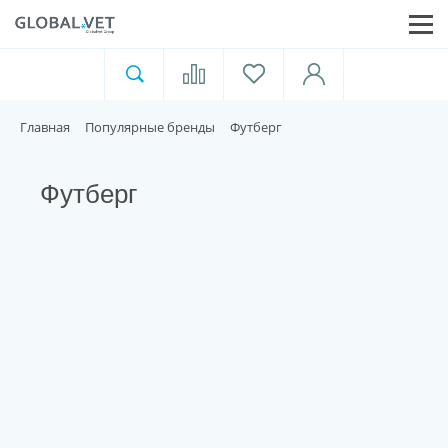
Ветеринарная аптека
Москва
Главная
Популярные бренды
Футберг
Для пищевой индустрии
Футберг
Домашние животные
Домой
Каталог
Акции