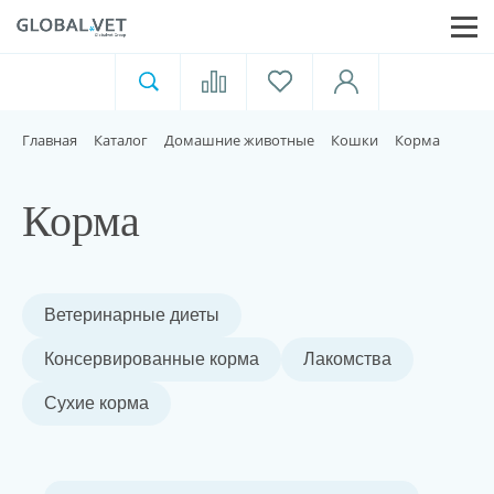
Ветеринарная аптека
Москва
Главная
Каталог
Домашние животные
Кошки
Корма
Для пищевой индустрии
Корма
Домашние животные
Ветеринарные диеты
Домой
Консервированные корма
Лакомства
Каталог
Сухие корма
Акции