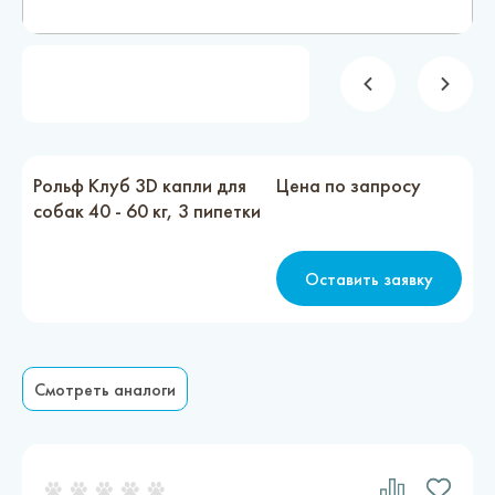
Новости
Каталог материалов
Доставка и оплата
Контакты
Рольф Клуб 3D капли для
Цена по запросу
собак 40 - 60 кг, 3 пипетки
О компании
Оставить заявку
Стать партнером
Смотреть аналоги