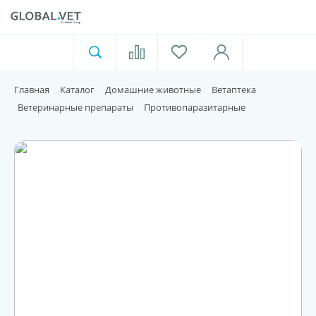
Ветеринарная аптека
Москва
Главная
Каталог
Домашние животные
Ветаптека
Для пищевой индустрии
Ветеринарные препараты
Противопаразитарные
Домашние животные
Домой
Каталог
Акции