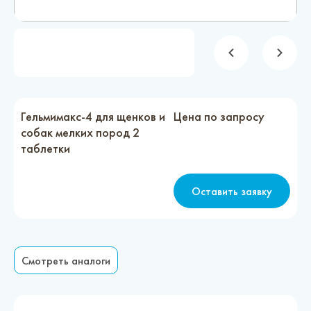
Новости
Каталог материалов
Доставка и оплата
Контакты
Гельмимакс-4 для щенков и
Цена по запросу
собак мелких пород 2
таблетки
О компании
Стать партнером
Оставить заявку
Смотреть аналоги