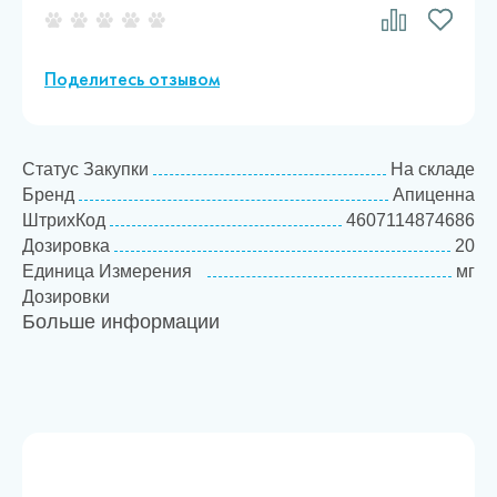
Поделитесь отзывом
Статус Закупки
На складе
Бренд
Апиценна
ШтрихКод
4607114874686
Дозировка
20
Единица Измерения
мг
Дозировки
Больше информации
Товарная категория
Экто-
Эндопротивопаразитар
препараты и
репелленты