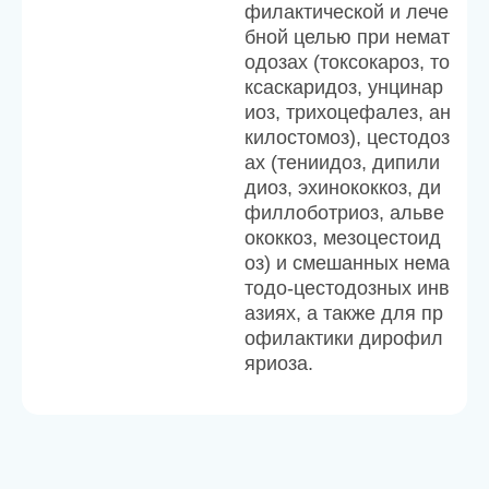
филактической и лече
бной целью при немат
одозах (токсокароз, то
ксаскаридоз, унцинар
иоз, трихоцефалез, ан
килостомоз), цестодоз
ах (тениидоз, дипили
диоз, эхинококкоз, ди
филлоботриоз, альве
ококкоз, мезоцестоид
оз) и смешанных нема
тодо-цестодозных инв
азиях, а также для пр
офилактики дирофил
яриоза.