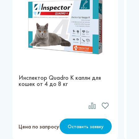
Инспектор Quadro К капли для
Ки
кошек от 4 до 8 кг
со
Цена по запросу
Цен
Оставить заявку