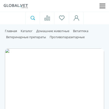
Ветеринарная аптека
Москва
Главная
Каталог
Домашние животные
Ветаптека
Для пищевой индустрии
Ветеринарные препараты
Противопаразитарные
Домашние животные
Домой
Каталог
Акции