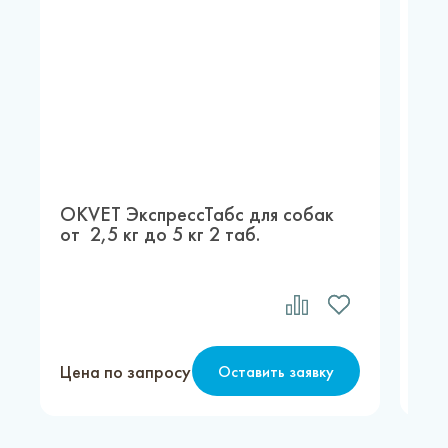
OKVET ЭкспрессТабс для собак
OK
от 2,5 кг до 5 кг 2 таб.
вку
таб
Цена по запросу
Цен
Оставить заявку