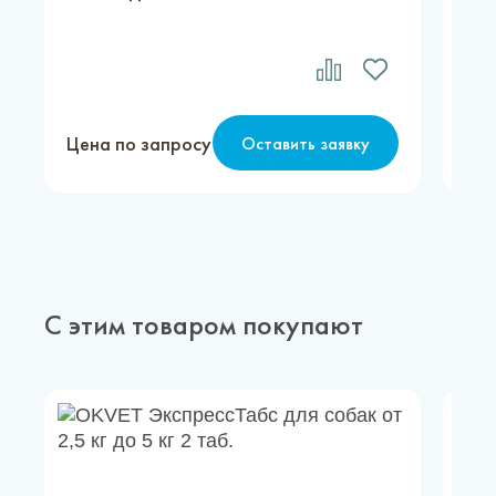
Цена по запросу
Цен
Оставить заявку
С этим товаром покупают