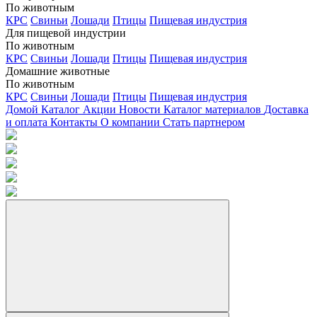
По животным
КРС
Свиньи
Лошади
Птицы
Пищевая индустрия
Для пищевой индустрии
По животным
КРС
Свиньи
Лошади
Птицы
Пищевая индустрия
Домашние животные
По животным
КРС
Свиньи
Лошади
Птицы
Пищевая индустрия
Домой
Каталог
Акции
Новости
Каталог материалов
Доставка
и оплата
Контакты
О компании
Стать партнером