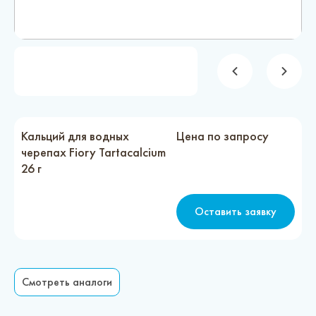
Новости
Каталог материалов
Доставка и оплата
Контакты
Кальций для водных
Цена по запросу
черепах Fiory Tartacalcium
О компании
26 г
Стать партнером
Оставить заявку
Смотреть аналоги