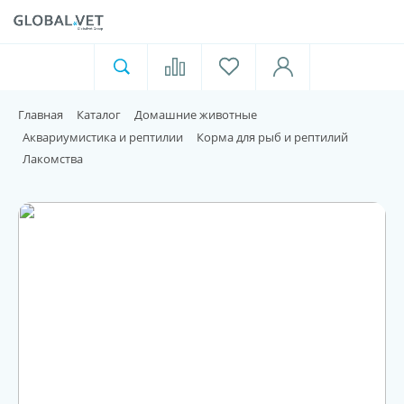
Ветеринарная аптека
Москва
Главная
Каталог
Домашние животные
Для пищевой индустрии
Аквариумистика и рептилии
Корма для рыб и рептилий
Лакомства
Домашние животные
Домой
Каталог
Акции