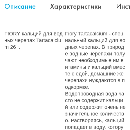
Описание
Характеристики
Инс
FIORY кальций для вод
Fiory Tartacalcium - спец
ных черепах Tartacalciu
иальный кальций для во
m 26 г.
дных черепах. В природ
е водные черепахи полу
чают необходимые им в
итамины и кальций вмес
те с едой, домашние же
черепахи нуждаются в п
одкормке.
Водопроводная вода ча
сто не содержит кальци
й или содержит очень не
значительное количеств
о. Растворяясь, кальций
попадает в воду, котору